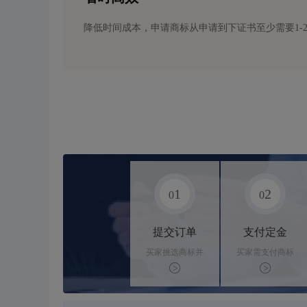
降低时间成本，申请商标从申请到下证书至少需要1-
1
2
0
0
提交订单
支付定金
买家挑选商标并
买家需支付商标
下单
标价的10%的购
买订金