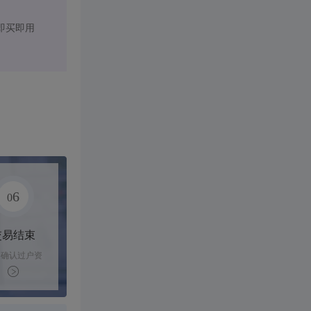
即买即用
6
0
交易结束
家确认过户资
后，平台解冻
金支付卖家