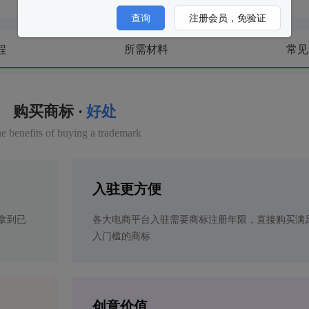
查询
注册会员，免验证
程
所需材料
常见
购买商标 ·
好处
e benefits of buying a trademark
入驻更方便
拿到已
各大电商平台入驻需要商标注册年限，直接购买满
入门槛的商标
创意价值