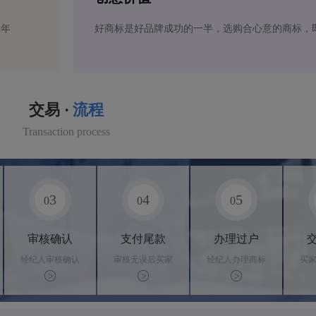
2年
好商标是好品牌成功的一半，选购合心意的商标，
交易 ·
流程
Transaction process
3
4
5
0
0
0
审核确认
支付尾款
办理过户
经纪人审核确认
审核无误后买家
经纪人办理商标
买
商标状态
支付尾款，卖家
转让手续，交付
料
办理相关手续
相关证书
资