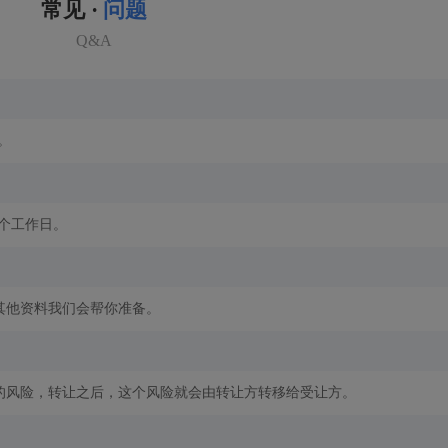
常见 ·
问题
Q&A
。
2个工作日。
其他资料我们会帮你准备。
的风险，转让之后，这个风险就会由转让方转移给受让方。